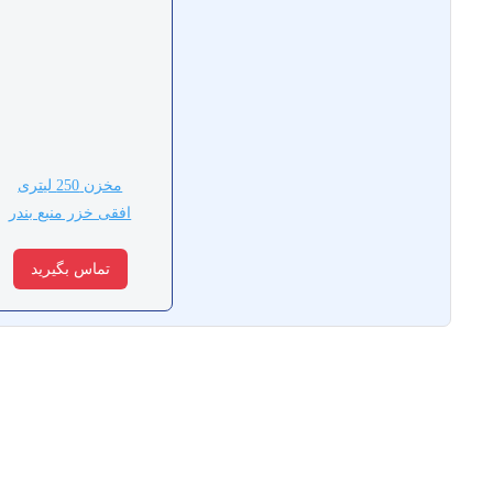
مخزن 250 لیتری
افقی خزر منبع بندر
تماس بگیرید