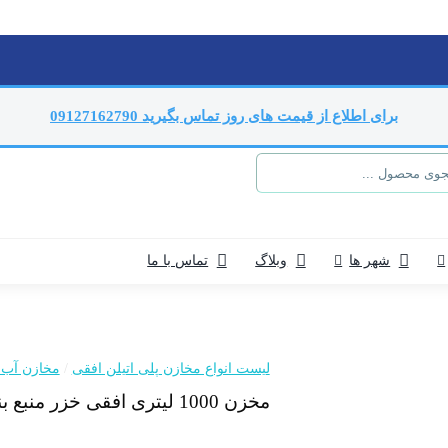
برای اطلاع از قیمت های روز تماس بگیرید 09127162790
شهر ها
وبلاگ
تماس با ما
لیست انواع مخازن پلی اتیلن افقی
/
مخازن آب پ
مخزن 1000 لیتری افقی خزر منبع بندر