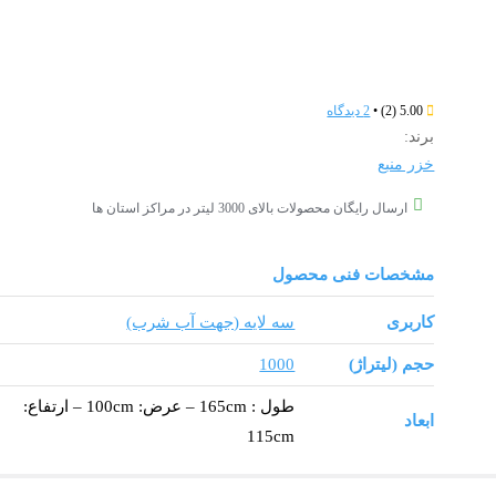
5.00
(2)
•
2 دیدگاه
برند:
خزر منبع
ارسال رایگان محصولات بالای 3000 لیتر در مراکز استان ها
مشخصات فنی محصول
کاربری
سه لایه (جهت آب شرب)
حجم (لیتراژ)
1000
طول : 165cm – عرض: 100cm – ارتفاع:
ابعاد
115cm