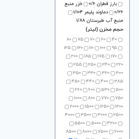
بارز قطران
/6
0
خزر منبع
/26
0
دماوند پلیمر
/104
1
منبع آب طبرستان
/88
1
حجم مخزن (لیتر)
80
75
70
60
40
125
120
110
100
95
200
185
175
170
255
250
240
220
350
330
320
300
450
440
400
385
660
600
530
500
1000
800
770
750
2000
1500
1250
1200
4000
3500
3000
2500
5500
5000
4200
8500
8000
7500
6000