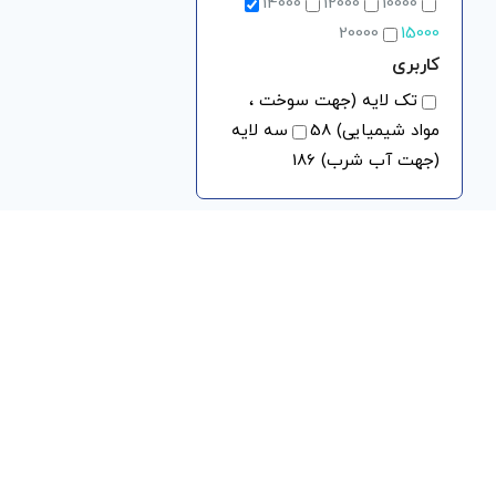
14000
12000
10000
20000
15000
کاربری
تک لایه (جهت سوخت ،
مواد شیمیایی)
58
سه لایه
(جهت آب شرب)
186