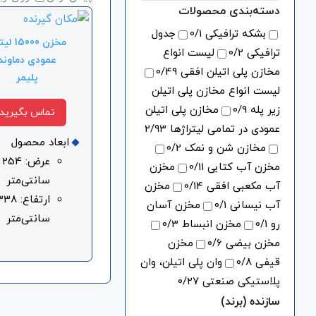
دسته‌بندی محصولات
بشکه ترافیکی
/1
0
جدول
مخزن 5000
ترافیکی
/2
0
لیست انواع
عمودی دماوند
مخازن پلی اتیلن افقی
/49
0
پلیمر
لیست انواع مخازن پلی اتیلن
زیر پله
/9
0
مخازن پلی اتیلن
تماس بگیرید
عمودی در تمامی لیتراژها
/93
2
ابعاد محصول
مخازن شن و نمک
/2
0
عرض: 254
مخزن آب کتابی
/11
0
مخزن
سانتی‌متر
آب مکعبی افقی
/14
0
مخزن
ارتفاع: 38
آب نیسانی
/1
0
مخزن آسان
سانتی‌متر
رو
/1
0
مخزن انبساط
/3
0
مخزن بیضی
/6
0
مخزن
قیفی
/8
0
وان پلی اتیلن، وان
پلاستیکی صنعتی
/27
0
سازنده (برند)