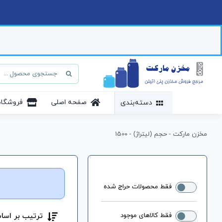
Ski
t
conten
جستجو
برای:
صفحه اصلی
فروشگاه
دسته‌بندی
مخزن مارکت
-
حجم (لیتراژ)
-
1500
فقط محصولات حراج شده
فقط کالاهای موجود
ترتیب بر اسا