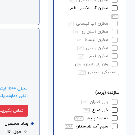
مخزن آب کتابی
0
/11
مخزن آب مکعبی افقی
2
/14
مخزن آب نیسانی
0
/1
مخزن آسان رو
0
/1
مخزن انبساط
0
/3
مخزن بیضی
0
/6
مخزن قیفی
0
/8
وان پلی اتیلن، وان
پلاستیکی صنعتی
0
/27
مخزن 1500 
سازنده (برند)
افقی دماوند پلی
بارز قطران
0
/6
خزر منبع
تماس بگیرید
1
/26
دماوند پلیمر
5
/104
ابعاد محصول
منبع آب طبرستان
5
/88
طول: 196