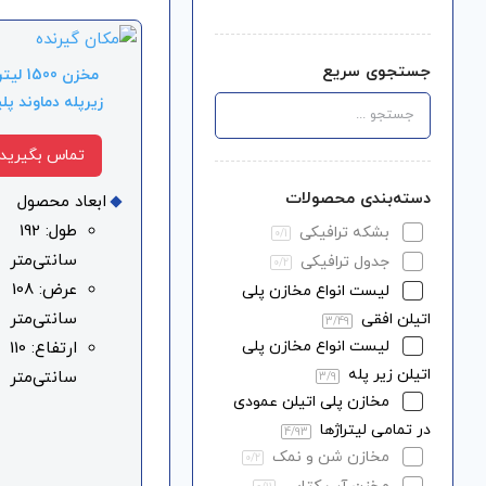
جستجوی سریع
مخزن 1500 
زیرپله دماوند پل
تماس بگیرید
دسته‌بندی محصولات
ابعاد محصول
طول: 192
بشکه ترافیکی
0
/1
سانتی‌متر
جدول ترافیکی
0
/2
عرض: 108
لیست انواع مخازن پلی
سانتی‌متر
اتیلن افقی
3
/49
لیست انواع مخازن پلی
ارتفاع: 110
اتیلن زیر پله
سانتی‌متر
3
/9
مخازن پلی اتیلن عمودی
در تمامی لیتراژها
4
/93
مخازن شن و نمک
0
/2