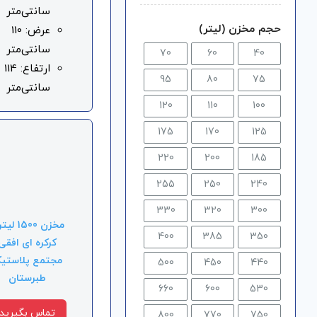
سانتی‌متر
حجم مخزن (لیتر)
عرض: 110
سانتی‌متر
70
60
40
ارتفاع: 114
95
80
75
سانتی‌متر
120
110
100
175
170
125
220
200
185
255
250
240
330
320
300
مخزن 1500 
400
385
350
کرکره ای افقی
مجتمع پلاستی
500
450
440
طبرستان
660
600
530
تماس بگیرید
800
770
750