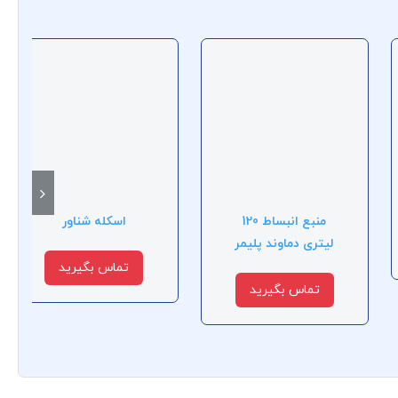
منبع انبساط 120
اسکله شناور
لیتری دماوند پلیمر
تماس بگیرید
تماس بگیرید