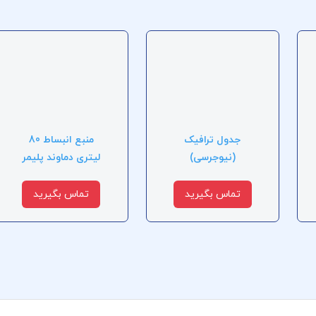
جدول ترافیک
منبع انبساط 80
(نیوجرسی)
لیتری دماوند پلیمر
تماس بگیرید
تماس بگیرید