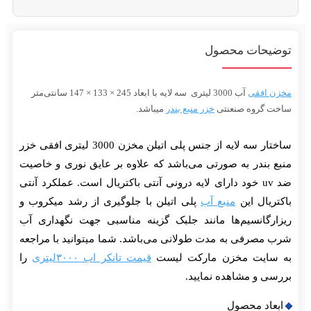
یحات محصول
 افقی
آب 3000 لیتری سه‌ لایه با ابعاد 245 × 133 × 147 سانتی‌متر
 گروه صنعنتی
خزر منبع بندر
میباشد.
ساختار سه لایه از جنس پلی اتیلن مخزن 3000 لیتری افقی خزر
 بندر به صورتی می‌باشد که علاوه بر عایق نوری و خاصیت
ضد uv خود دارای لایه درونی آنتی باکتریال است. عملکرد آنتی
ریال این
منبع آب
پلی اتیلن با جلوگیری از رشد میکروب و
رگانسیم‌ها مانند جلبک گزینه مناسبی جهت نگهداری آب
مصرفی به مدت طولانی می‌باشد. شما میتوانید با مراجعه
سایت مخزن مارکت لیست
قیمت تانکر اب ۳۰۰۰لیتری
را
ی و مشاهده نمایید.
اد محصول