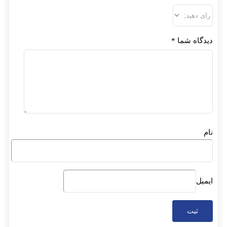
اه شما
*
ل