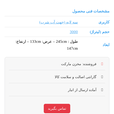
ات فنی محصول
ی
سه لایه (جهت آب شرب)
یتراژ)
3000
طول : 245cm – عرض: 133cm – ارتفاع:
147cm
فروشنده: مخزن مارکت
گارانتی اصالت و سلامت کالا
آماده ارسال از انبار
تماس بگیرید