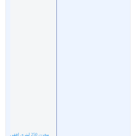
مخزن 250 لیتری افقی